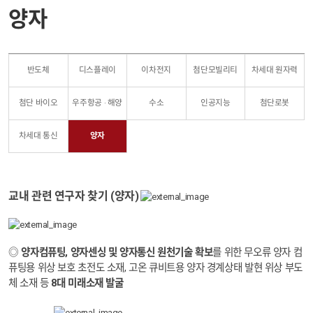
양자
반도체
디스플레이
이차전지
첨단모빌리티
차세대 원자력
첨단 바이오
우주항공 · 해양
수소
인공지능
첨단로봇
차세대 통신
양자
교내
관
련 연구자 찾기 (양자)
◎
양자컴퓨팅, 양자센싱 및 양자통신 원천기술 확보
를 위한 무오류 양자 컴
퓨팅용 위상 보호 초전도 소재, 고온 큐비트용 양자 경계상태 발현 위상 부도
체 소재 등
8대 미래소재 발굴