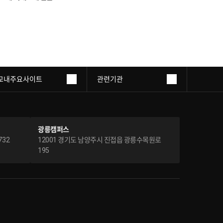
교내주요사이트
관련기관
광릉캠퍼스
732
12001 경기도 남양주시 진접읍 광릉수목원로
195