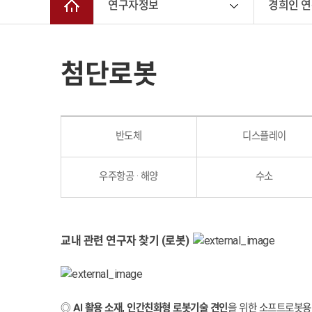
연구자정보
경희인 
첨단로봇
반도체
디스플레이
우주항공 · 해양
수소
교내
관
련 연구자 찾기 (로봇)
◎
AI 활용 소재, 인간친화형 로봇기술 견인
을
위한 소프트로봇용 