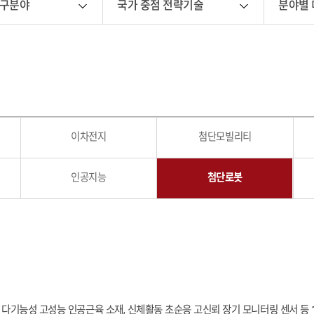
연구분야
국가 중점 전략기술
분야별
이차전지
첨단모빌리티
인공지능
첨단로봇
다기능성 고성능 인공근육 소재, 신체활동 초순응 고신뢰 장기 모니터링 센서
등