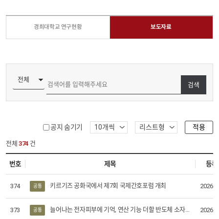
경희대학교 연구현황
보도자료
검색
적용
공지 숨기기
전체
374
건
번호
제목
등록
키르기즈 공화국에서 제7회 국제간호포럼 개최
374
2026-0
공통
늘어나는 전자피부에 기억, 연산 기능 더할 반도체 소자 기술 개발
373
2026-0
공통