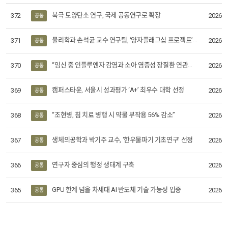
북극 토양탄소 연구, 국제 공동연구로 확장
372
2026-0
공통
물리학과 손석균 교수 연구팀, ‘양자플래그십 프로젝트’ 참여
371
2026-0
공통
“임신 중 인플루엔자 감염과 소아 염증성 장질환 연관성 규명”
370
2026-0
공통
캠퍼스타운, 서울시 성과평가 ‘A+’ 최우수 대학 선정
369
2026-0
공통
“조현병, 침 치료 병행 시 약물 부작용 56% 감소”
368
2026-0
공통
생체의공학과 박기주 교수, ‘한우물파기 기초연구’ 선정
367
2026-0
공통
연구자 중심의 행정 생태계 구축
366
2026-0
공통
GPU 한계 넘을 차세대 AI 반도체 기술 가능성 입증
365
2026-0
공통