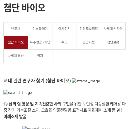
첨단 바이오
반도체
디스플레이
이차전지
첨단모빌리티
차세대 원자력
첨단 바이오
우주항공 · 해양
수소
인공지능
첨단로봇
차세대 통신
양자
교내
관
련 연구자 찾기 (첨단 바이오)
◎
삶의 질 향상 및 지속건강한 사회 구현
을 위한 노인성 다중질환 케어용 다
중 장기 기능조절 소재, 고효율 약물전달용 표적치료 자율제어 소재 등
9대
미래소재 발굴