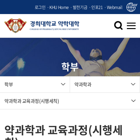
kor
로그인
KHU Home
발전기금
인포21
Webmail
학부
학부
약과학과
약과학과 교육과정(시행세칙)
약과학과 교육과정(시행세