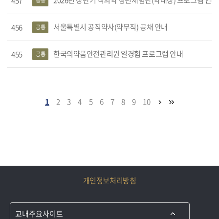
2026년 상반기 식의약 청년체험단(약대상) 프로그램 안내(~
457
공통
서울특별시 공직약사(약무직) 공채 안내
456
공통
한국의약품안전관리원 일경험 프로그램 안내
455
공통
1
2
3
4
5
6
7
8
9
10
개인정보처리방침