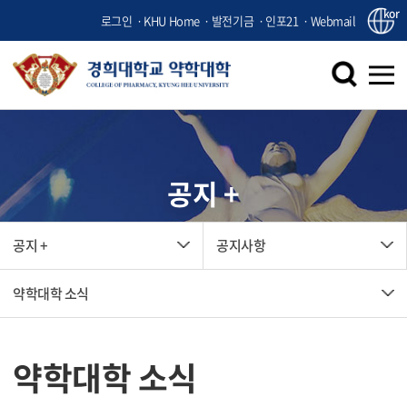
kor
로그인
KHU Home
발전기금
인포21
Webmail
공지 +
공지 +
공지사항
약학대학 소식
약학대학 소식