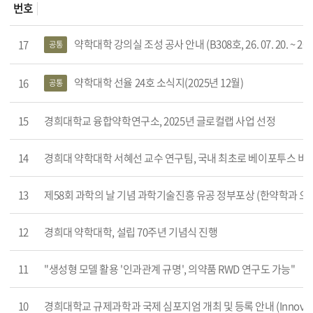
번호
 소식 목록
약학대학 강의실 조성 공사 안내 (B308호, 26. 07. 20. ~ 26. 0
17
공통
약학대학 선율 24호 소식지(2025년 12월)
16
공통
15
경희대학교 융합약학연구소, 2025년 글로컬랩 사업 선정
14
경희대 약학대학 서혜선 교수 연구팀, 국내 최초로 베이포투스 비
13
제58회 과학의 날 기념 과학기술진흥 유공 정부포상 (한약학과 오
12
경희대 약학대학, 설립 70주년 기념식 진행
11
"생성형 모델 활용 '인과관계 규명', 의약품 RWD 연구도 가능"
10
경희대학교 규제과학과 국제 심포지엄 개최 및 등록 안내 (Innovations in Re