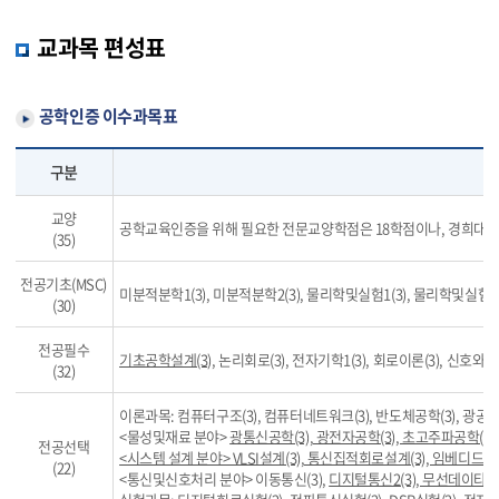
교과목 편성표
공학인증 이수과목표
구분
교양
공학교육인증을 위해 필요한 전문교양학점은 18학점이나, 경희대학교 
(35)
전공기초(MSC)
미분적분학1(3), 미분적분학2(3), 물리학및실험1(3), 물리학및실험2
(30)
전공필수
기초공학설계(3)
, 논리회로(3), 전자기학1(3), 회로이론(3), 신호와시
(32)
이론과목: 컴퓨터구조(3), 컴퓨터네트워크(3), 반도체공학(3), 광공학(
<물성및재료 분야>
광통신공학(3), 광전자공학(3), 초고주파공학(3)
전공선택
<시스템 설계 분야> VLSI설계(3), 통신집적회로설계(3), 임베디드시
(22)
<통신및신호처리 분야> 이동통신(3),
디지털통신2(3), 무선데이타통신