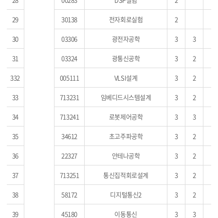
29
30138
전자회로실험
2
30
03306
광전자공학
3
3
31
03324
광통신공학
3
2
332
005111
VLSI설계
3
2
33
713231
임베디드시스템설계
3
2
34
713241
로봇제어공학
3
3
35
34612
초고주파공학
3
2
36
22327
안테나공학
3
2
37
713251
통신집적회로설계
3
2
38
58172
디지털통신2
3
2
39
45180
이동통신
3
3