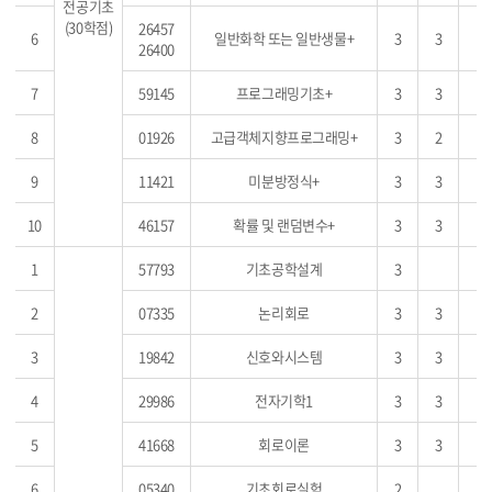
전공기초
(30학점)
26457
6
일반화학 또는 일반생물+
3
3
26400
7
59145
프로그래밍기초+
3
3
8
01926
고급객체지향프로그래밍+
3
2
9
11421
미분방정식+
3
3
10
46157
확률 및 랜덤변수+
3
3
1
57793
기초공학설계
3
2
07335
논리회로
3
3
3
19842
신호와시스템
3
3
4
29986
전자기학1
3
3
5
41668
회로이론
3
3
6
05340
기초회로실험
2