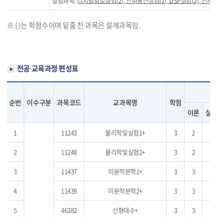
실험과목:
디지털회로실험(2), 전파통신실험(2), DSP실험(2), 전자
※ ( )는 학점수이며 밑줄 친 과목은 설계과목임.
전공 교육과정 편성표
순번
이수구분
과목코드
교과목명
학점
이론
실
1
11243
물리학및실험1+
3
2
2
11248
물리학및실험2+
3
2
3
11437
미분적분학1+
3
3
4
11439
미분적분학2+
3
3
5
46382
선형대수+
3
3