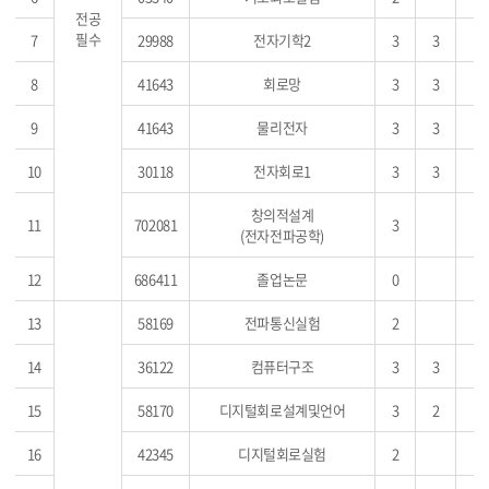
전공
필수
7
29988
전자기학2
3
3
8
41643
회로망
3
3
9
41643
물리전자
3
3
10
30118
전자회로1
3
3
창의적설계
11
702081
3
(전자전파공학)
12
686411
졸업논문
0
13
58169
전파통신실험
2
14
36122
컴퓨터구조
3
3
15
58170
디지털회로설계및언어
3
2
16
42345
디지털회로실험
2