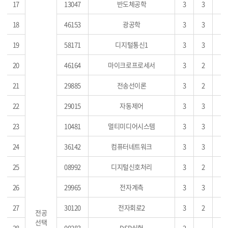
17
13047
반도체공학
3
3
18
46153
광공학
3
3
19
58171
디지털통신1
3
3
20
46164
마이크로프로세서
3
2
21
29885
전송선이론
3
2
22
29015
자동제어
3
3
23
10481
멀티미디어시스템
3
3
24
36142
컴퓨터네트워크
3
3
25
08992
디지털신호처리
3
2
26
29965
전자계측
3
3
27
30120
전자회로2
3
2
전공
선택
28
00283
DSP실험
2