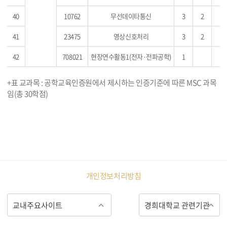
40
10762
무선데이타통신
3
2
41
23475
영상신호처리
3
2
42
708021
현장연수활동1(전자·전파공학)
1
+표 교과목 : 공학교육인증원에서 제시하는 인증기준에 따른 MSC 과목
임(총 30학점)
개인정보처리방침