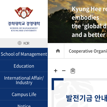
Kyung Hee re
embodies
the ‘global d
and a better
KOR
Cooperative Organi
School of Management
Education
International Affair/
Industry
Campus Life
발전기금 안
Notice