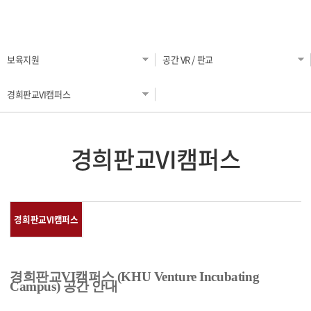
오시는 길
(로컬) 하나소셜벤처 University
입주공고
커뮤니티
서울 입주기업
(제조) 메이커스페이스
공간 VR / 서울
국제 입주기업
보육지원
공간 VR / 판교
(미디어) 실감미디어사업
공지사항
공간 VR / 국제
판교VI 입주기업
경희판교VI캠퍼스
For Foreigners (OASIS Program)
FAQ
공간 VR / 판교
KHU NEWS
KHU(대내) 프로그램
경희판교VI캠퍼스
서식 자료실
KH (경희홍릉) 프로그램 - 서울
영상 자료실
KHU (대외) 프로그램
경희판교VI캠퍼스
K Start-Up (중기부)
KHU 상시 멘토 Pool
경희판교VI캠퍼스 (KHU Venture Incubating
KHU 멘토링 시스템
Cam
p
us) 공간 안내