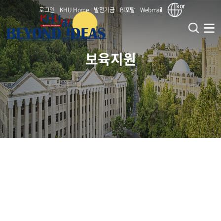
kor
로그인
KHU Home
발전기금
BI포탈
Webmail
보육지원
창업지원단
창업교육사업
인사말
비전 및 전략
창업보육사업
대학원혁신 사업(CIPSs)
부서 연락처(조직도)
창업교과목 (앵커)
창업지원
(서울/국제) BI 지원사업
KHU (대내) 연계 부서
창업비교과 (앵커)
(서울) 홍릉강소특구 지원사업
보육지원
KHU (대외) 연계 기관
교원창업
창업동아리 (앵커)
(서울) 서울시 캠퍼스타운 사업
KHU BI 성과
(공통) 얼라인 캠퍼스
입주기업
입주안내
(국제) 특화역량 BI 육성지원사업