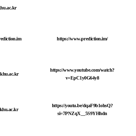
hu.ac.kr
diction.im
https://www.prediction.im/
https://www.youtube
.com/watch?
khu.ac.kr
v=EpC1y0G64y8
https://youtu.be/dqaF9b1ohsQ?
khu.ac.kr
si=7PNZqX__5S9YHhdn