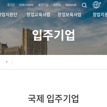
kor
로그인
KHU Home
발전기금
BI포탈
Webmail
창업지원단
창업교육사업
창업보육사업
창업지
입주기업
대학원혁신 사업
(서울/국제) BI 지원사
인사말
교원창
(CIPSs)
업
비전 및 전략
(공통) 얼라인
(서울) 홍릉강소특구
창업교과목 (앵커)
지원사업
(로컬) 하나
 연락처(조직도)
창업비교과 (앵커)
Universit
(서울) 서울시 캠퍼스
타운 사업
 (대내) 연계 부서
(제조) 메이
창업동아리 (앵커)
스
(국제) 특화역량 BI 육
 (대외) 연계 기관
성지원사업
(미디어) 실
사업
KHU BI 성과
국제 입주기업
For Foreign
오시는 길
(OASIS Prog