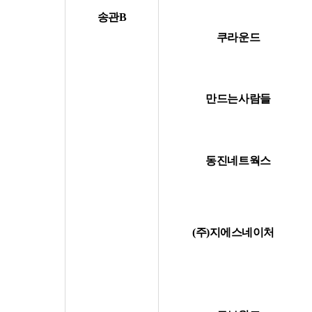
송관B
쿠라운드
만드는사람들
동진네트웍스
(주)지에스네이처