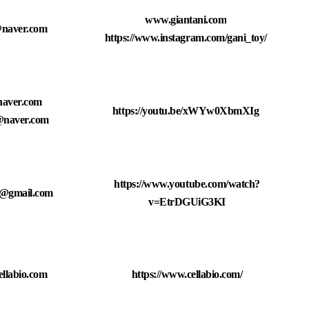
www.giantani.com
@naver.com
https://www.instagram.com/gani_toy/
naver.com
https://youtu.be/xWYw0XbmXIg
@naver.com
h
ttps://www.youtube.com/watch?
@gmail.com
v=EtrDGUiG3KI
llabio.com
https://www.cellabio.com/