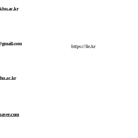
khu.ac.kr
@gmail.com
https://3ie.kr
u.ac.
kr
naver.com