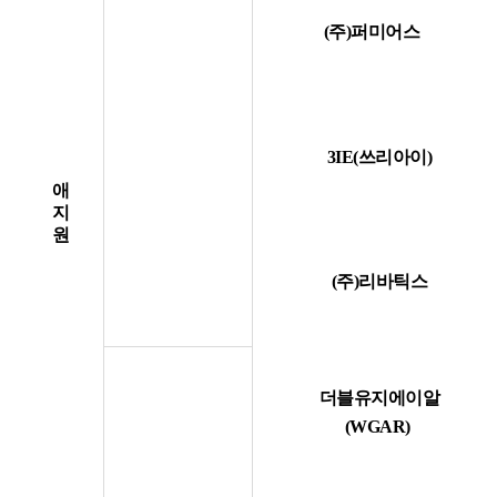
(주)퍼미어스
3IE(쓰리아이)
애
지
원
(주)리바틱스
더블유지에이알
(WGAR)