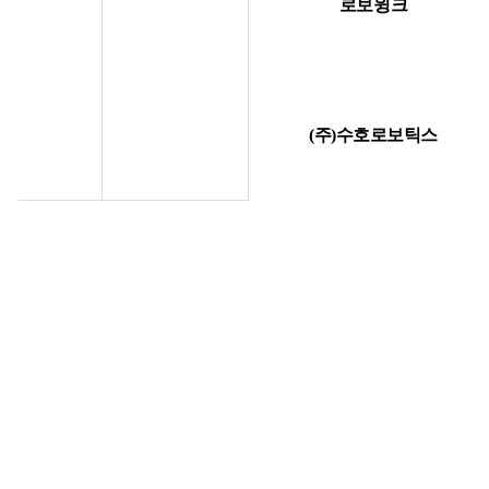
로보윙크
(주)수호로보틱스