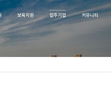
원
보육지원
입주기업
커뮤니티
업
입주안내
서울 입주기업
공지사항
 캠퍼스
입주공고
국제 입주기업
FAQ
소셜벤처
공간 VR / 서울
판교VI 입주기업
KHU NEWS
y
공간 VR / 국제
서식 자료실
커스페이
공간 VR / 판교
영상 자료실
감미디어
KHU(대내) 프로그램
K Start-Up (중기부)
ers
KH (경희홍릉) 프로그
KHU 상시 멘토 Pool
ram)
램 - 서울