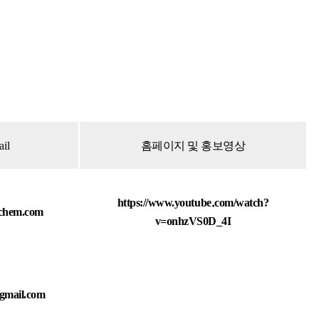
KHU 멘토링 시스템
KHU (대외) 프로그램
KHU PURE (교원검
색)
il
홈페이지 및 홍보영상
.
https://www.youtube
com/watch?
chem.com
v=onhzVS0D_4I
mail.com