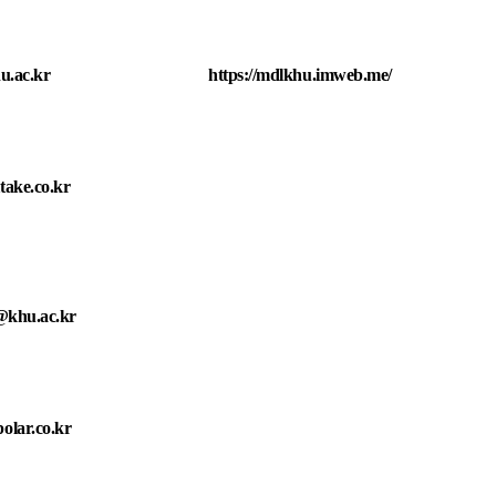
u.ac.kr
https://mdlkhu.imweb.me/
ake.co.kr
@khu.ac.kr
olar.co.kr