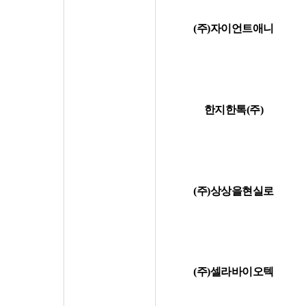
(주)자이언트애니
한지한톡(주)
(주)상상을현실로
(주)셀라바이오텍