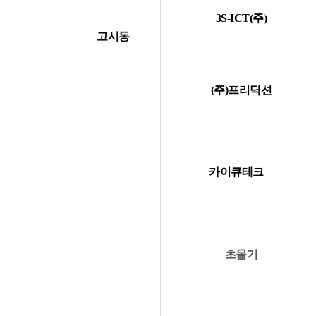
3S-I
CT(주)
고시동
(주)프리
딕션
카이큐테크
초몰기