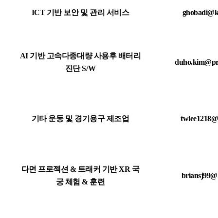
ICT 기반 보안 및 관리 서비스
ghobadi@k
AI 기반 고속다종대량 사용후 배터리
duho.kim@pre
진단 S/W
기타 운동 및 경기용구 제조업
twlee1218@
다면 프로젝션 & 트래커 기반 XR 국
briansj99@
궁 체험 & 훈련