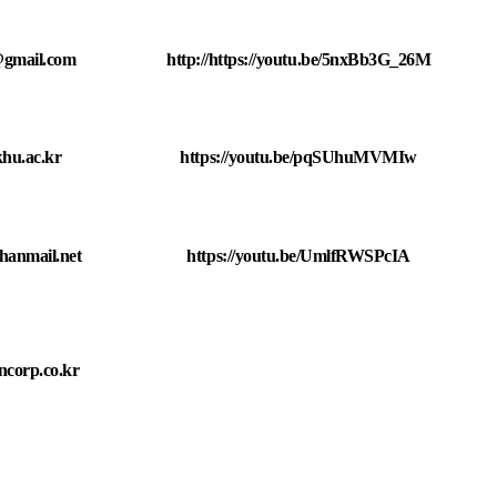
gmail.com
http://https://yo
utu.be/5nxBb3G_26M
hu.ac.kr
https://youtu.be/pqSUhuMVMIw
anmail.net
https://youtu.be/UmlfRWSPcIA
orp.co.kr