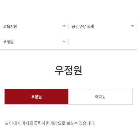
오시는 길
(로컬) 하나소셜벤처 University
입주공고
커뮤니티
서울 입주기업
(제조) 메이커스페이스
공간 VR / 서울
국제 입주기업
보육지원
공간 VR / 국제
(미디어) 실감미디어사업
공지사항
공간 VR / 국제
판교VI 입주기업
우정원
For Foreigners (OASIS Program)
FAQ
공간 VR / 판교
KHU NEWS
KHU(대내) 프로그램
우정원
서식 자료실
KH (경희홍릉) 프로그램 - 서울
영상 자료실
KHU (대외) 프로그램
우정원
애지원
K Start-Up (중기부)
KHU 상시 멘토 Pool
※ 아래 이미지를 클릭하면 새창으로 보실수 있습니다.
KHU 멘토링 시스템