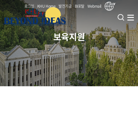
kor
로그인
KHU Home
발전기금
BI포탈
Webmail
보육지원
창업지원단
창업교육사업
인사말
비전 및 전략
창업보육사업
대학원혁신 사업(CIPSs)
부서 연락처(조직도)
창업교과목 (앵커)
창업지원
(서울/국제) BI 지원사업
KHU (대내) 연계 부서
창업비교과 (앵커)
(서울) 홍릉강소특구 지원사업
보육지원
KHU (대외) 연계 기관
교원창업
창업동아리 (앵커)
(서울) 서울시 캠퍼스타운 사업
KHU BI 성과
(공통) 얼라인 캠퍼스
입주기업
입주안내
(국제) 특화역량 BI 육성지원사업