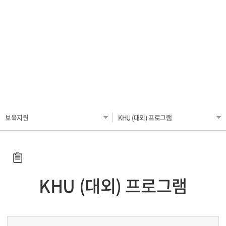
오시는 길
(로컬) 하나소셜벤처 University
입주공고
커뮤니티
서울 입주기업
(제조) 메이커스페이스
공간 VR / 서울
국제 입주기업
(미디어) 실감미디어사업
공지사항
공간 VR / 국제
판교VI 입주기업
For Foreigners (OASIS Program)
FAQ
공간 VR / 판교
KHU NEWS
KHU(대내) 프로그램
서식 자료실
보육지원
KHU (대외) 프로그램
KH (경희홍릉) 프로그램 - 서울
영상 자료실
KHU (대외) 프로그램
K Start-Up (중기부)
KHU (대외) 프로그램
KHU 상시 멘토 Pool
KHU 멘토링 시스템