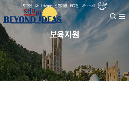
kor
로그인
KHU Home
발전기금
BI포탈
Webmail
보육지원
창업지원단
창업교육사업
인사말
비전 및 전략
창업보육사업
대학원혁신 사업(CIPSs)
부서 연락처(조직도)
창업교과목 (앵커)
창업지원
(서울/국제) BI 지원사업
KHU (대내) 연계 부서
창업비교과 (앵커)
(서울) 홍릉강소특구 지원사업
보육지원
KHU (대외) 연계 기관
교원창업
창업동아리 (앵커)
(서울) 서울시 캠퍼스타운 사업
KHU BI 성과
(공통) 얼라인 캠퍼스
입주기업
입주안내
(국제) 특화역량 BI 육성지원사업