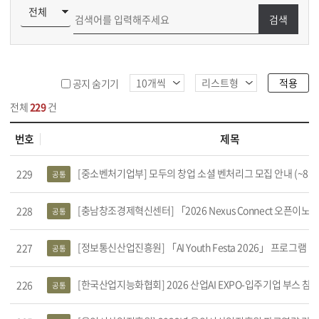
KHU PURE (교원검색)
검색
적용
공지 숨기기
전체
229
건
번호
제목
 프로그램 목록
[중소벤처기업부] 모두의 창업 소셜 벤처리그 모집 안내 (~8.19
229
공통
[충남창조경제혁신센터] 「2026 Nexus Connect 오픈이노베이션 
228
공통
[정보통신산업진흥원] 「AI Youth Festa 2026」 프로그램 
227
공통
[한국산업지능화협회] 2026 산업AI EXPO-입주기업 부스 참
226
공통