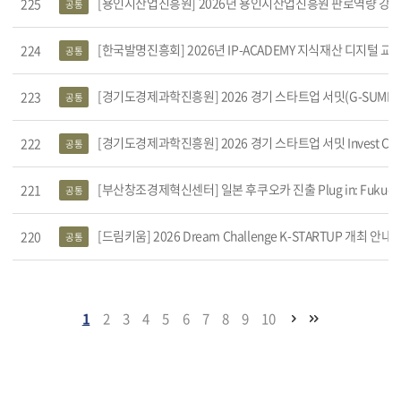
[용인시산업진흥원] 2026년 용인시산업진흥원 판로역량 강화
225
공통
[한국발명진흥회] 2026년 IP-ACADEMY 지식재산 디지털 
224
공통
[경기도경제과학진흥원] 2026 경기 스타트업 서밋(G-SUMMIT 202
223
공통
[경기도경제과학진흥원] 2026 경기 스타트업 서밋 Invest Co
222
공통
[부산창조경제혁신센터] 일본 후쿠오카 진출 Plug in: Fukuoka #1
221
공통
[드림키움] 2026 Dream Challenge K-STARTUP 개최 안내
220
공통
1
2
3
4
5
6
7
8
9
10