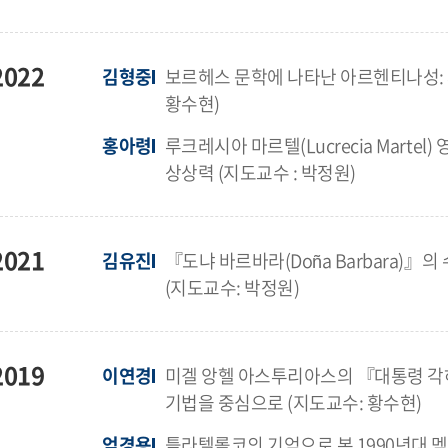
2022
김형중
보르헤스 문학에 나타난 아르헨티나성: 
황수현)
홍아령
루크레시아 마르텔(Lucrecia Mart
상상력 (지도교수 : 박정원)
2021
김유진
『도냐 바르바라(Doña Barbara)
(지도교수: 박정원)
2019
이연경
미겔 앙헬 아스투리아스의 『대통령 각
기법을 중심으로 (지도교수: 황수현)
엄경용
틀라텔롤코의 기억으로 본 1990년대 