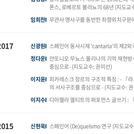
폰스, 로베르토 볼라뇨의 68년 (지도교수
임희찬
무관사 명사구를 동반한 좌향외치구문에 
2017
신광원
스페인어 동사시제 'cantaría'의 제2
정다운
안또니오 무뇨스 몰리나의 기억 재현방식
중심으로- (지도교수: 권미선)
이지윤
피카레스크 장르의 구조적 특징 : - 
의 서사구조를 중심으로 - (지도교수: 권
이지수
디아멜라 엘티트의 퍼포먼스 글쓰기 : 『L
2015
신현욱
스페인어 (De)queísmo 연구 (지도교수