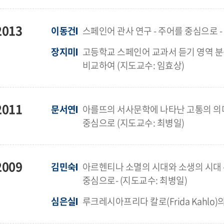
2013
이동건
스페인어 관사 연구 - 주어를 중심으로 -
장지미
고등학교 스페인어 교과서 듣기 영역 분
비교하여 (지도교수: 임효상)
2011
문서연
아를뜨의 서사문학에 나타난 고통의 의
중심으로 (지도교수: 최병일)
2009
김민숙
아르헨티나 소멸의 시대와 소생의 시대
중심으로- (지도교수: 최병일)
심은실
루크레시아프리다 칼로(Frida Kahlo)