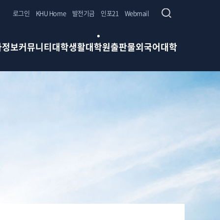
로그인
KHU Home
발전기금
인포21
Webmail
사정보
커뮤니티
대학생활
대학원
출판물
외국어대학