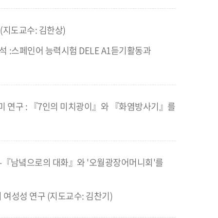
 (지도교수: 김한상)
석 :스페인어 능력시험 DELE A1듣기활동과
미 연구 : 『7인의 미치광이』와 『화염방사기』를
 -『남녘으로의 대화』와 '오월광장어머니회'를
의 여성성 연구 (지도교수: 김찬기)