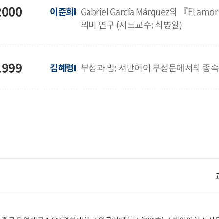
2000
이준희
Gabriel García Márquez의 『El amo
의미 연구 (지도교수: 최병일)
1999
김혜령
부정과 법: 서반어어 부정문에서의 종속절
교내주요사이트
경희대학교 관련기관