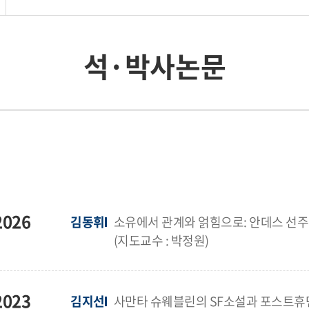
석·박사논문
2026
김동휘
소유에서 관계와 얽힘으로: 안데스 선주민 
(지도교수 : 박정원)
2023
김지선
사만타 슈웨블린의 SF소설과 포스트휴먼 