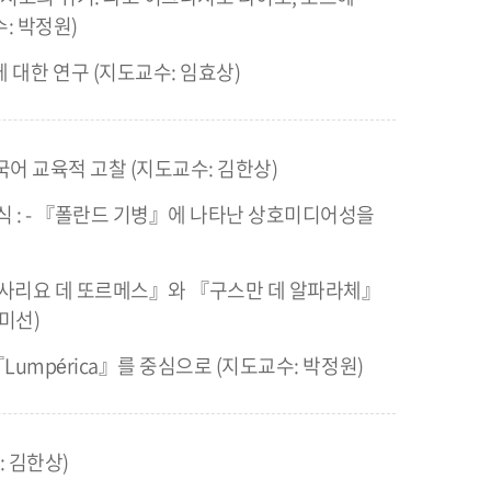
: 박정원)
대한 연구 (지도교수: 임효상)
외국어 교육적 고찰 (지도교수: 김한상)
 : - 『폴란드 기병』에 나타난 상호미디어성을
『라사리요 데 또르메스』와 『구스만 데 알파라체』
미선)
umpérica』를 중심으로 (지도교수: 박정원)
: 김한상)