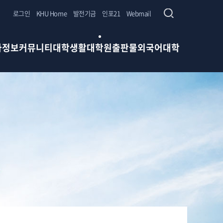
로그인
KHU Home
발전기금
인포21
Webmail
사정보
커뮤니티
대학생활
대학원
출판물
외국어대학