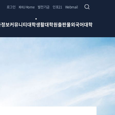
로그인
KHU Home
발전기금
인포21
Webmail
사정보
커뮤니티
대학생활
대학원
출판물
외국어대학