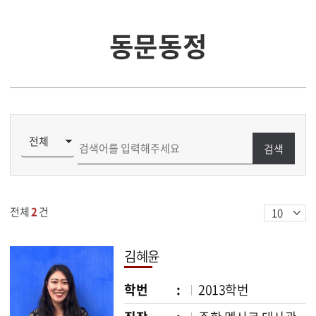
동문동정
검색
전체
2
건
김혜윤
학번 :
2013학번