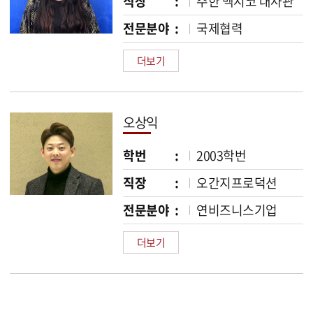
직장 :
주한 멕시코 대사관
전문분야 :
국제협력
더보기
오상익
학번 :
2003학번
직장 :
오간지프로덕션
전문분야 :
연비즈니스기업
더보기