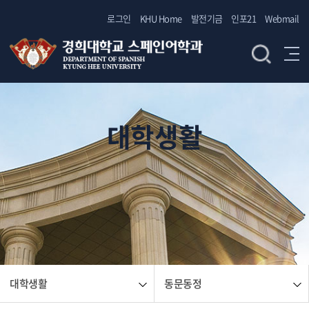
로그인
KHU Home
발전기금
인포21
Webmail
대학생활
대학생활
동문동정