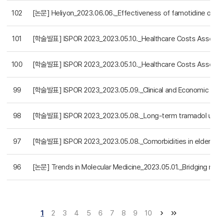
102
[논문] Heliyon_2023.06.06._Effectiveness of famotidine on th
101
[학술발표] ISPOR 2023_2023.05.10._Healthcare Costs Associat
100
[학술발표] ISPOR 2023_2023.05.10._Healthcare Costs Associate
99
[학술발표] ISPOR 2023_2023.05.09._Clinical and Economic Bur
98
[학술발표] ISPOR 2023_2023.05.08._Long-term tramadol use and
97
[학술발표] ISPOR 2023_2023.05.08._Comorbidities in elderly 
96
[논문] Trends in Molecular Medicine_2023.05.01._Bridging ra
1
2
3
4
5
6
7
8
9
10