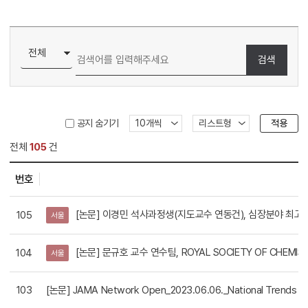
검색
적용
공지 숨기기
전체
105
건
번호
역 목록
[논문] 이경민 석사과정생(지도교수 연동건), 심장분야 최고의 권위학술
105
서울
[논문] 문규호 교수 연수팀, ROYAL SOCIETY OF CHEMI
104
서울
103
[논문] JAMA Network Open_2023.06.06._National Trends in P