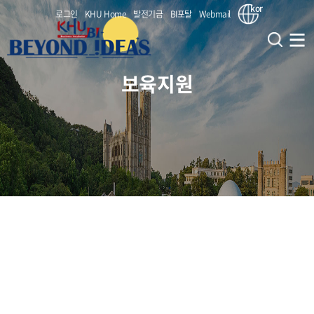
kor
로그인
KHU Home
발전기금
BI포탈
Webmail
보육지원
창업지원단
창업교육사업
인사말
비전 및 전략
창업보육사업
대학원혁신 사업(CIPSs)
부서 연락처(조직도)
창업교과목 (앵커)
창업지원
(서울/국제) BI 지원사업
KHU (대내) 연계 부서
창업비교과 (앵커)
(서울) 홍릉강소특구 지원사업
보육지원
KHU (대외) 연계 기관
교원창업
창업동아리 (앵커)
(서울) 서울시 캠퍼스타운 사업
KHU BI 성과
(공통) 얼라인 캠퍼스
입주기업
입주안내
(국제) 특화역량 BI 육성지원사업