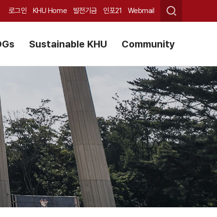
로그인
KHU Home
발전기금
인포21
Webmail
DGs
Sustainable KHU
Community