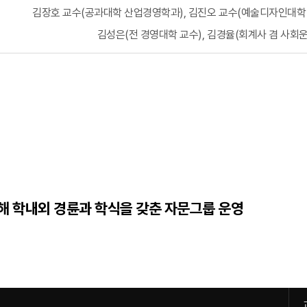
김장호 교수(공과대학 산업경영학과), 김진오 교수(예술디자인대
김성은(전 경영대학 교수), 김경율(회계사 겸 사회
 위해 학내외 경륜과 학식을 갖춘 자문그룹 운영