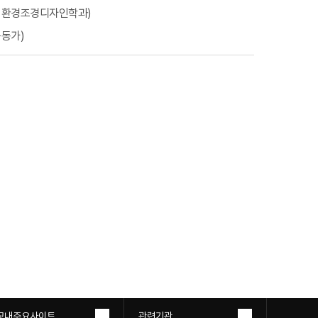
학 환경조경디자인학과)
운동가)
교내주요사이트
관련기관