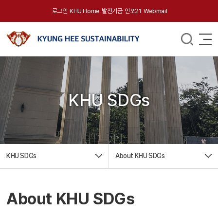
로그인
KHU Home
발전기금
인포21
Webmail
KHU SDGs
KHU SDGs
About KHU SDGs
About KHU SDGs