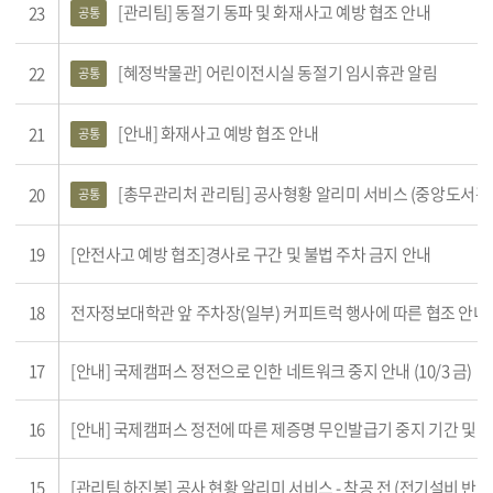
[관리팀] 동절기 동파 및 화재사고 예방 협조 안내
23
공통
[혜정박물관] 어린이전시실 동절기 임시휴관 알림
22
공통
[안내] 화재사고 예방 협조 안내
21
공통
[총무관리처 관리팀] 공사형황 알리미 서비스 (중앙도서관 일부 주차
20
공통
19
[안전사고 예방 협조]경사로 구간 및 불법 주차 금지 안내
18
전자정보대학관 앞 주차장(일부) 커피트럭 행사에 따른 협조 안내(9
17
[안내] 국제캠퍼스 정전으로 인한 네트워크 중지 안내 (10/3 금)
16
[안내] 국제캠퍼스 정전에 따른 제증명 무인발급기 중지 기간 및 
15
[관리팀 하진봉] 공사 현황 알리미 서비스 - 착공 전 (전기설비 반입