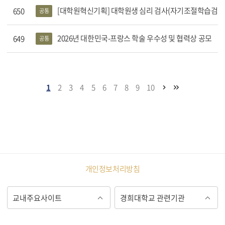
[대학원혁신기획] 대학원생 심리 검사(자기조절학습검사_SLT, 
650
공통
2026년 대한민국-프랑스 학술 우수성 및 협력상 공모
649
공통
1
2
3
4
5
6
7
8
9
10
개인정보처리방침