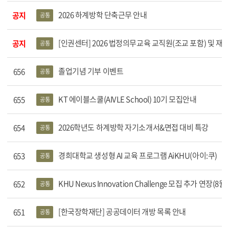
행사 목록
2026 하계방학 단축근무 안내
공지
공통
[인권센터] 2026 법정의무교육 교직원(조교 포함) 및 
공지
공통
졸업기념 기부 이벤트
656
공통
KT 에이블스쿨(AIVLE School) 10기 모집안내
655
공통
2026학년도 하계방학 자기소개서&면접 대비 특강
654
공통
경희대학교 생성형 AI 교육 프로그램 AiKHU(아이:쿠)
653
공통
KHU Nexus Innovation Challenge 모집 추가 연장(8
652
공통
[한국장학재단] 공공데이터 개방 목록 안내
651
공통