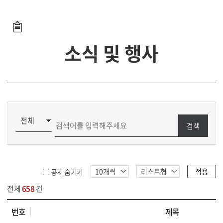
소식 및 행사
검색
적용
공지 숨기기
전체
658
건
번호
제목