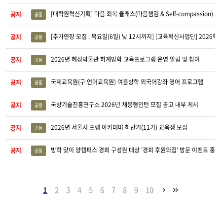
[대학원혁신기획] 마음 회복 클래스(마음챔김 & Self-compassion) 
공지
공통
[추가연장 모집 : 목요일(6일) 낮 12시까지] [교육혁신사업단] 2026학년도 글로벌 
공지
공통
2026년 혜정박물관 하계방학 교육프로그램 운영 알림 및 참여
공지
공통
국제교육원(구.언어교육원) 여름방학 외국어강좌 영어 프로그램
공지
공통
국방기술진흥연구소 2026년 채용형인턴 모집 공고 내부 게시
공지
공통
2026년 서울시 프렙 아카데미 하반기(11기) 교육생 모집
공지
공통
방학 맞이 양캠퍼스 경희 구성원 대상 '경희 후원의집' 방문 이벤트 홍보
공지
공통
1
2
3
4
5
6
7
8
9
10