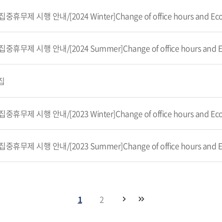
집
1
2