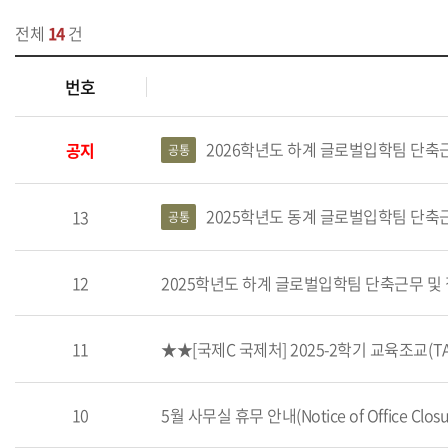
전체
14
건
번호
2026학년도 하계 글로벌입학팀 단축근무 및 집중휴무제 시
공지
공통
2025학년도 동계 글로벌입학팀 단축근무 및 집중휴무제 시
13
공통
12
11
★★[국제C 국제처] 2025-2학기 교육조교(T
10
5월 사무실 휴무 안내(Notice of Office Closures 