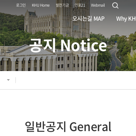
로그인
KHU Home
발전기금
인포21
Webmail
오시는길 MAP
Why K
공지 Notice
서울캠퍼스 Seoul C
사진 갤러리 Gal
국제캠퍼스 Global C
홍보자료 Broch
홍보영상 Vi
일정 Calen
일반공지 General