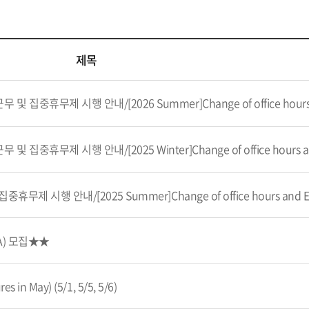
제목
행 안내/[2026 Summer]Change of office hours and Eco-Friendly Ca
행 안내/[2025 Winter]Change of office hours and Eco-Friendly C
A) 모집★★
in May) (5/1, 5/5, 5/6)