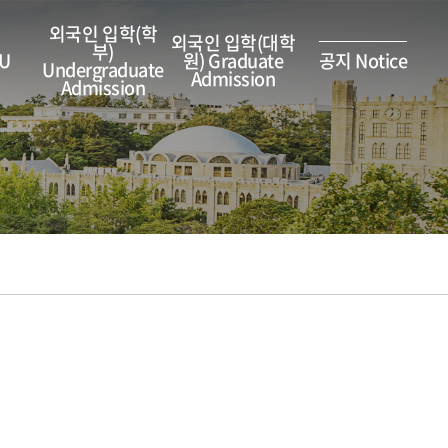
외국인 입학(학
외국인 입학(대학
부)
HU
원) Graduate
공지 Notice
Undergraduate
Admission
Admission
한국어시험 KHU
lery
입학가이드 Outline
GKS(정부초청장학)
Korean Test
모집요강 Admission
외국인(Int'l
ures
외국인 입학(학부)
Guideline
Admission)
Undergraduate
Admission
deo
모집단위 Admission
Unit
외국인 입학(대학원)
dar
Graduate
단과대학 College &
Admission
Department
일반공지 General
장학금 Scholarship
한국어시험 KHU
Korean Test