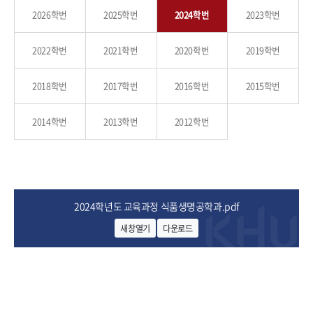
학사운영안내
강의시간표
강의자료&동영상
강의자료&동영상
2026학번
2025학번
2024학번
2023학번
장학
사회맞춤형 식품안전교육트랙
학사안내
전공트
학사운영안내
2022학번
2021학번
2020학번
2019학번
열린광장
열린광장
랙
장학안내
사회맞춤형 식품안전교육트랙
2018학번
2017학번
2016학번
2015학번
소식 및 행사
강의시간표
대학원
대학원
공지사항
열린광
소식 및 행사
포토갤러리
2014학번
2013학번
2012학번
취업 및 홍보
장
공지사항
Q&A
포토갤러리
2024학년도 교육과정 식품생명공학과.pdf
취업 및 홍보
새창열기
다운로드
Q&A