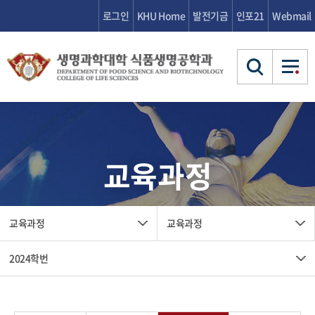
로그인
KHU Home
발전기금
인포21
Webmail
학과소개
학과소개
식품생명공학과
교육과정
교수/연구실
교수/연구실
연혁
학과소
식품생명공학과
위치 및 연락처
교수소개
교육과정
교육과정
개
연구실 소개
연혁
교수/
교수소개
교육과정
교육과정
학사/장학
학사/장학
연구실
위치 및 연락처
연구실 소개
2024학번
학사일정
전공트랙
전공트랙
학사안내
학사/
학사일정
장학안내