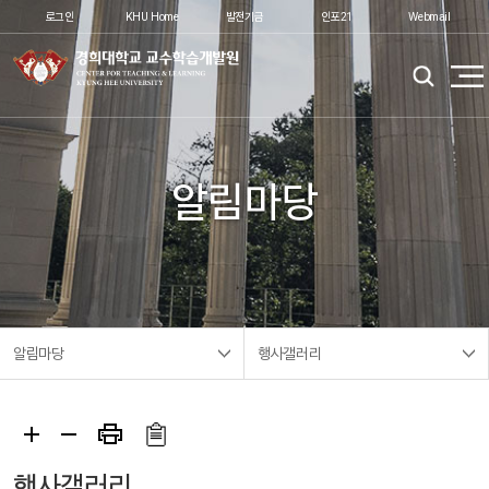
로그인
KHU Home
발전기금
인포21
Webmail
알림마당
알림마당
행사갤러리
행사갤러리